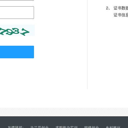
2、
证书数
证书信
友情链接:
马兰花创业
求职能力实训
网络创业
乡村振兴