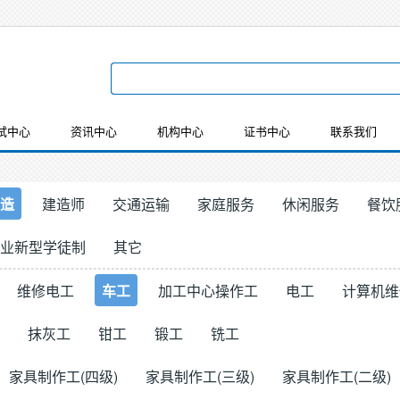
试中心
资讯中心
机构中心
证书中心
联系我们
造
建造师
交通运输
家庭服务
休闲服务
餐饮
业新型学徒制
其它
维修电工
车工
加工中心操作工
电工
计算机维
抹灰工
钳工
锻工
铣工
家具制作工(四级)
家具制作工(三级)
家具制作工(二级)