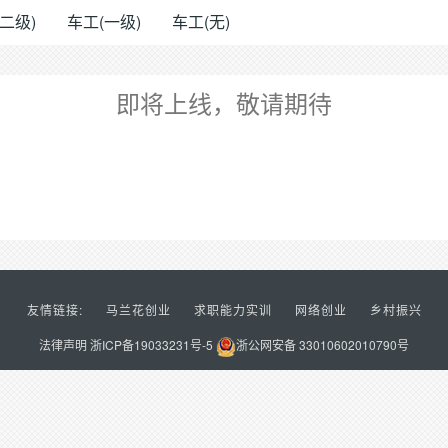
二级)
车工(一级)
车工(无)
即将上线，敬请期待
友情链接:
马兰花创业
求职能力实训
网络创业
乡村振兴
法律声明
浙ICP备19033231号-5
浙公网安备 33010602010790号