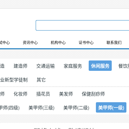
试中心
资讯中心
机构中心
证书中心
联系我们
造
建造师
交通运输
家庭服务
休闲服务
餐饮
业新型学徒制
其它
师
化妆师
插花员
美发师
保健刮痧师
甲师(四级)
美甲师(三级)
美甲师(二级)
美甲师(一级)