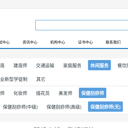
试中心
资讯中心
机构中心
证书中心
联系我们
造
建造师
交通运输
家庭服务
休闲服务
餐饮
业新型学徒制
其它
师
化妆师
插花员
美发师
保健刮痧师
保健刮痧师(中级)
保健刮痧师(高级)
保健刮痧师(无)